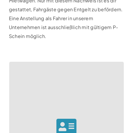
Mietwagen. Nur mit diesem Nachweis ist es dir
gestattet, Fahrgäste gegen Entgelt zu befördern.
Eine Anstellung als Fahrer in unserem
Unternehmen ist ausschließlich mit gültigem P-
Schein möglich.
keine Einträge im Führungszeugnis
weniger als „3 Punkte in Flensburg“
mindestens 2 Jahren
EU-Führerschein für PKW (Klasse B) seit