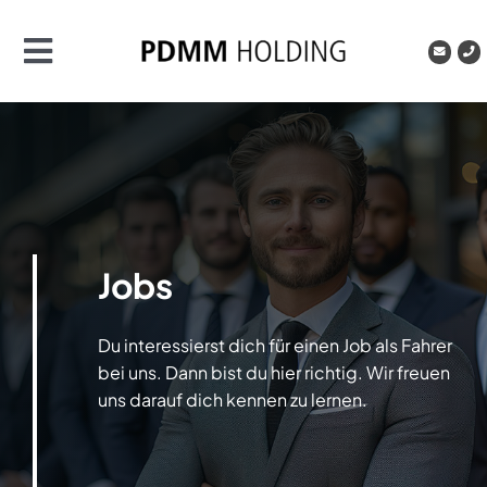
Zum
Inhalt
Toggle
springen
Navigation
Premium Drive
Movemanagement
Jobs
Jobs
Kontakt
Du interessierst dich für einen Job als Fahrer
bei uns. Dann bist du hier richtig. Wir freuen
uns darauf dich kennen zu lernen.